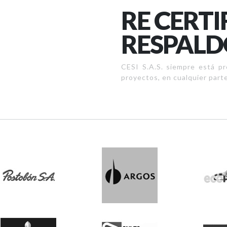
RE CERTI
RESPAL
CESI S.A.S. siempre está pr
proyectos, en cualquier parte