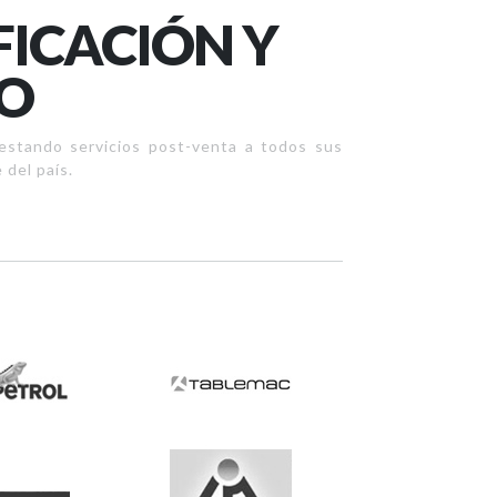
FICACIÓN Y
DO
estando servicios post-venta a todos sus
 del país.