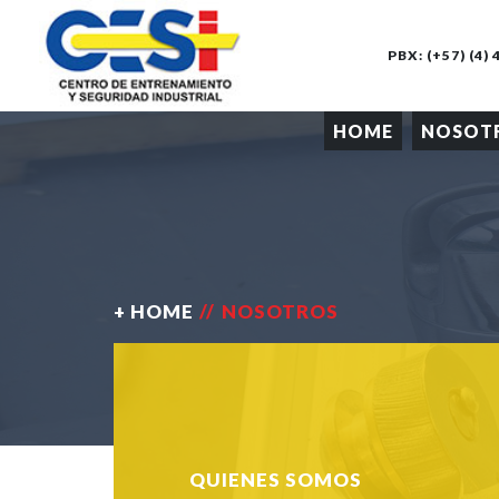
PBX: (+57) (4
HOME
NOSOT
+ HOME
//
NOSOTROS
QUIENES SOMOS