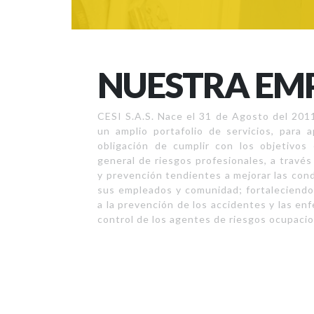
NUESTRA EM
CESI S.A.S. Nace el 31 de Agosto del 2011
un amplio portafolio de servicios, para
obligación de cumplir con los objetivos
general de riesgos profesionales, a travé
y prevención tendientes a mejorar las cond
sus empleados y comunidad; fortaleciendo
a la prevención de los accidentes y las en
control de los agentes de riesgos ocupacio