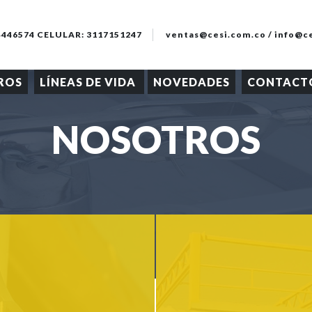
) 4446574 CELULAR: 3117151247
ventas@cesi.com.co / info@c
ROS
LÍNEAS DE VIDA
NOVEDADES
CONTACT
NOSOTROS