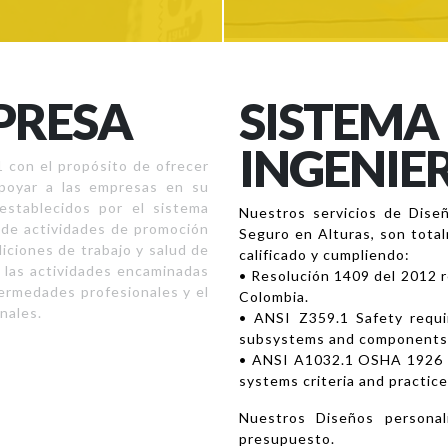
PRESA
SISTEMA
INGENIE
 con el propósito de ofrecer
 apoyar a las empresas en su
 establecidos por el sistema
Nuestros servicios de Diseñ
s de actividades de promoción
Seguro en Alturas, son tota
iciones de trabajo y salud de
calificado y cumpliendo:
 las actividades encaminadas
• Resolución 1409 del 2012 r
fermedades profesionales y el
Colombia.
nales.
• ANSI Z359.1 Safety requir
subsystems and components
• ANSI A1032.1 OSHA 1926 
systems criteria and practic
Nuestros Diseños personal
presupuesto.